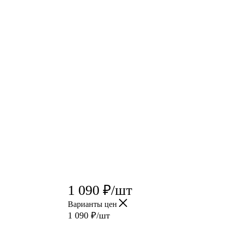
1 090
₽
/шт
Варианты цен
1 090
₽
/шт