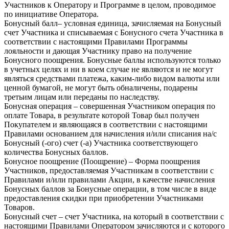
Участников к Оператору и Программе в целом, проводимое
по инициативе Оператора.
Бонусный балл– условная единица, зачисляемая на Бонусный
счет Участника и списываемая с Бонусного счета Участника в
соответствии с настоящими Правилами Программы
лояльности и дающая Участнику право на получение
Бонусного поощрения. Бонусные баллы используются только
в учетных целях и ни в коем случае не являются и не могут
являться средствами платежа, каким-либо видом валюты или
ценной бумагой, не могут быть обналичены, подарены
третьим лицам или переданы по наследству.
Бонусная операция – совершенная Участником операция по
оплате Товара, в результате которой Товар был получен
Покупателем и являющаяся в соответствии с настоящими
Правилами основанием для начисления и/или списания на/с
Бонусный (-ого) счет (-а) Участника соответствующего
количества Бонусных баллов.
Бонусное поощрение (Поощрение) – Форма поощрения
Участников, предоставляемая Участникам в соответствии с
Правилами и/или правилами Акции, в качестве начисления
Бонусных баллов за Бонусные операции, в том числе в виде
предоставления скидки при приобретении Участниками
Товаров.
Бонусный счет – счет Участника, на который в соответствии с
настоящими Правилами Оператором зачисляются и с которого