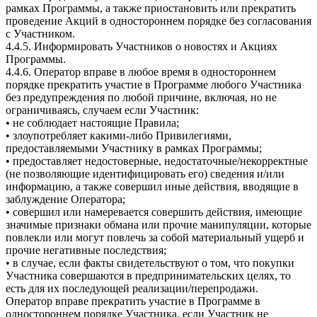
рамках Программы, а также приостановить или прекратить
проведение Акций в одностороннем порядке без согласования
с Участником.
4.4.5. Информировать Участников о новостях и Акциях
Программы.
4.4.6. Оператор вправе в любое время в одностороннем
порядке прекратить участие в Программе любого Участника
без предупреждения по любой причине, включая, но не
ограничиваясь, случаем если Участник:
• не соблюдает настоящие Правила;
• злоупотребляет какими-либо Привилегиями,
предоставляемыми Участнику в рамках Программы;
• предоставляет недостоверные, недостаточные/некорректные
(не позволяющие идентифицировать его) сведения и/или
информацию, а также совершил иные действия, вводящие в
заблуждение Оператора;
• совершил или намеревается совершить действия, имеющие
значимые признаки обмана или прочие манипуляции, которые
повлекли или могут повлечь за собой материальный ущерб и
прочие негативные последствия;
• в случае, если факты свидетельствуют о том, что покупки
Участника совершаются в предпринимательских целях, то
есть для их последующей реализации/перепродажи.
Оператор вправе прекратить участие в Программе в
одностороннем порядке Участника, если Участник не