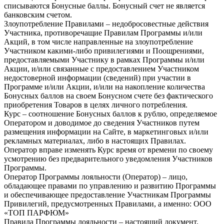
списываются Бонусные баллы. Бонусный счет не является
банковским счетом.
Злоупотребление Правилами – недобросовестные действия
Участника, противоречащие Правилам Программы и/или
Акций, в том числе направленные на злоупотребление
Участником какими-либо привилегиями и Поощрениями,
предоставляемыми Участнику в рамках Программы и/или
Акции, и/или связанные с предоставлением Участником
недостоверной информации (сведений) при участии в
Программе и/или Акции, и/или на накопление количества
Бонусных баллов на своем Бонусном счете без фактического
приобретения Товаров в целях личного потребления.
Курс – соотношение Бонусных баллов к рублю, определяемое
Оператором и доводимое до сведения Участников путем
размещения информации на Сайте, в маркетинговых и/или
рекламных материалах, либо в настоящих Правилах.
Оператор вправе изменять Курс время от времени по своему
усмотрению без предварительного уведомления Участников
Программы.
Оператор Программы лояльности (Оператор) – лицо,
обладающее правами по управлению и развитию Программы
и обеспечивающее предоставление Участникам Программы
Привилегий, предусмотренных Правилами, а именно: ООО
«ТОП ПАРФЮМ»
Правила Программы лояльности – настоящий документ,