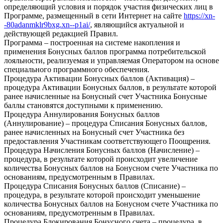
определяющий условия и порядок участия физических лиц в
Программе, размещенный в сети Интернет на сайте
https://xn-
-80adanmklr9bxg.xn--p1ai/
, являющийся актуальной и
действующей редакцией Правил.
Программа – построенная на системе накопления и
применения Бонусных баллов программа потребительской
лояльности, реализуемая и управляемая Оператором на основе
специального программного обеспечения.
Процедура Активации Бонусных баллов (Активация) –
процедура Активации Бонусных баллов, в результате которой
ранее начисленные на Бонусный счет Участника Бонусные
баллы становятся доступными к применению.
Процедура Аннулирования Бонусных баллов
(Аннулирование) – процедура Списания Бонусных баллов,
ранее начисленных на Бонусный счет Участника без
предоставления Участникам соответствующего Поощрения.
Процедура Начисления Бонусных баллов (Начисление) –
процедура, в результате которой происходит увеличение
количества Бонусных баллов на Бонусном счете Участника по
основаниям, предусмотренным в Правилах.
Процедура Списания Бонусных баллов (Списание) –
процедура, в результате которой происходит уменьшение
количества Бонусных баллов на Бонусном счете Участника по
основаниям, предусмотренным в Правилах.
Процедура Блокирования Бонусного счета – процедура, в