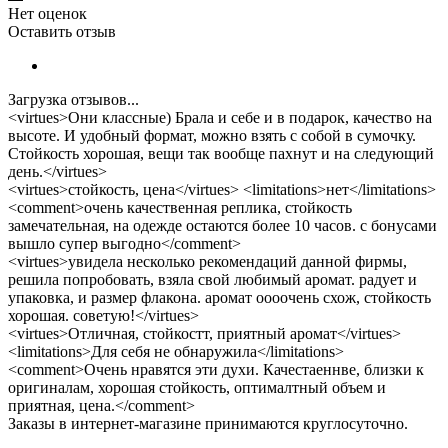
Нет оценок
Оставить отзыв
Загрузка отзывов...
<virtues>Они классные) Брала и себе и в подарок, качество на
высоте. И удобный формат, можно взять с собой в сумочку.
Стойкость хорошая, вещи так вообще пахнут и на следующий
день.</virtues>
<virtues>стойкость, цена</virtues> <limitations>нет</limitations>
<comment>очень качественная реплика, стойкость
замечательная, на одежде остаются более 10 часов. с бонусами
вышло супер выгодно</comment>
<virtues>увидела несколько рекомендаций данной фирмы,
решила попробовать, взяла свой любимый аромат. радует и
упаковка, и размер флакона. аромат оооочень схож, стойкость
хорошая. советую!</virtues>
<virtues>Отличная, стойкостт, приятный аромат</virtues>
<limitations>Для себя не обнаружила</limitations>
<comment>Очень нравятся эти духи. Качестаеннве, близки к
оригиналам, хорошая стойкость, оптималтный объем и
приятная, цена.</comment>
Заказы в интернет-магазине принимаются круглосуточно.