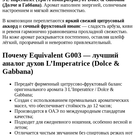
(Долче и Габбана)
. Аромат наполнен энергией, солнечным
настроением и мягкой женственностью.
В композиции переплетаются
яркий свежий цитрусовый
аккорд
и
сочный фруктовый нюанс
— сладость арбуза, киви
и ревеня гармонично уравновешена прохладной свежестью.
На коже аромат раскрывается постепенно, оставляя шлейф
лёгкий, прозрачный и невероятно привлекательный.
Почему Equivalent G003 — лучший
аналог духов L’Imperatrice (Dolce &
Gabbana)
Передаёт фирменный цитрусово-фруктовый баланс
оригинального аромата 3 L’Imperatrice / Dolce &
Gabbana;
Создан с использованием премиальных ароматических
масел, что обеспечивает стойкость до 12 часов;
Производится в ОАЭ по международным стандартам
качества;
Подходит для ежедневного ношения, особенно весной и
летом;
Отличается чистым звучанием без спиртовых резких нот