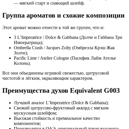
— мягкий старт и сияющий шлейф.
Группа ароматов и схожие композиции
Этот аромат можно отнести к той же группе, что и:
3 L’Imperatrice / Dolce & Gabbana (Долче и Габбана Три
Императрица);
Ombrella Crash / Jacques Zolty (Омбрелла Крэш Жак
Золти);
Pacific Lime / Atelier Cologne (Пасифик Лайм Ателье
Колонь).
Все они объединены игривой свежестью, цитрусовой
чистотой и лёгким, окрыляющим характером.
Преимущества духов Equivalent G003
Лучший аналог L’Imperatrice (Dolce & Gabbana);
Свежий цитрусово-фруктовый аккорд с мягким
мускусным шлейфом;
Высокая стойкость и премиальное качество
компонентов;
Производятся в ОАЭ, оригинальный товар высокого