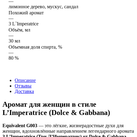
—
лимонное дерево, мускус, сандал
Похожий аромат
—
3 L`Imperatrice
Объём, мл
—
30 мл
Объемная доля спирта, %
—
80 %
Описание
Отзывы
Доставка
Аромат для женщин в стиле
L’Imperatrice (Dolce & Gabbana)
Equivalent G003
— это лёгкие, жизнерадостные духи для
женщин, вдохновлённые направлением легендарного аромата
3 L’Imperatrice (Три Л’Императрис) от Dolce & Gabbana