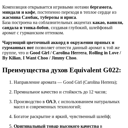
Композиция открывается игривыми нотами
бергамота,
миндаля и кофе
, постепенно переходя в теплое сердце из
жасмина Самбак, туберозы и ириса
.
База построена на соблазнительных акцентах
какао, ванили,
сандала и тонка-бобов
, создавая глубокий, шлейфовый
аромат с гурманским оттенком.
Чарующий цветочный аккорд в окружении пряных и
гурманных нот
позволяет отнести данный аромат к той же
группе, что и
Good Girl / Carolina Herrera
,
Rolling in Love /
By Kilian
,
I Want Choo / Jimmy Choo
.
Преимущества духов Equivalent G022:
Направление аромата — Good Girl (Carolina Herrera);
Премиальное качество и стойкость до 12 часов;
Производство в
ОАЭ
, с использованием натуральных
масел и современных технологий;
Богатое раскрытие и яркий, чувственный шлейф;
Оригинальный товар высокого качества
в