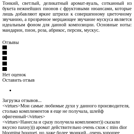
Тонкий, светлый, деликатный аромат-вуаль, сотканный из
букета нежнейших пионов с фруктовыми нюансами, которые
лишь добавляют яркие штрихи к совершенному цветочному
звучанию, а прозрачное мерцающее звучание мускуса является
идеальным фоном для данной композиции. Основные ноты:
мандарин, пион, роза, абрикос, персик, мускус.
Отзывы
Нет оценок
Оставить отзыв
Загрузка отзывов...
<virtues>Мои самые любимые духи у данного производителя,
столько комплиментов я еще не получала, шлейф
офигенный</virtues>
<virtues>Нанесла и сразу получила комплимент)) сказали
вкусно пахну))) аромат действительно очень схож с miss dior
blooming bouquet, но даже более звонкий...очень хорошее