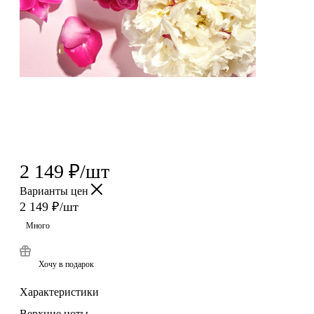
2 149
₽
/шт
Варианты цен
2 149
₽
/шт
Много
Хочу в подарок
Характеристики
Верхние ноты