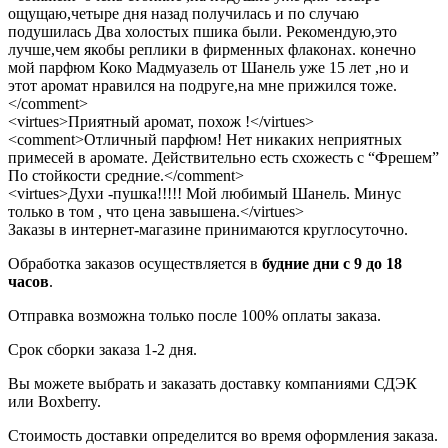
ощущаю,четыре дня назад получилась и по случаю
подушилась Два холостых пшика были. Рекомендую,это
лучше,чем якобы реплики в фирменных флаконах. конечно
мой парфюм Коко Мадмуазель от Шанель уже 15 лет ,но и
этот аромат нравился на подруге,на мне прижился тоже.
</comment>
<virtues>Приятный аромат, похож !</virtues>
<comment>Отличный парфюм! Нет никаких неприятных
примесей в аромате. Действительно есть схожесть с “Фрешем”
По стойкости средние.</comment>
<virtues>Духи -пушка!!!!! Мой любимый Шанель. Минус
только в том , что цена завышена.</virtues>
Заказы в интернет-магазине принимаются круглосуточно.
Обработка заказов осуществляется в
будние дни с 9 до 18
часов
.
Отправка возможна только после 100% оплаты заказа.
Срок сборки заказа 1-2 дня.
Вы можете выбрать и заказать доставку компаниями СДЭК
или Boxberry.
Стоимость доставки определится во время оформления заказа.