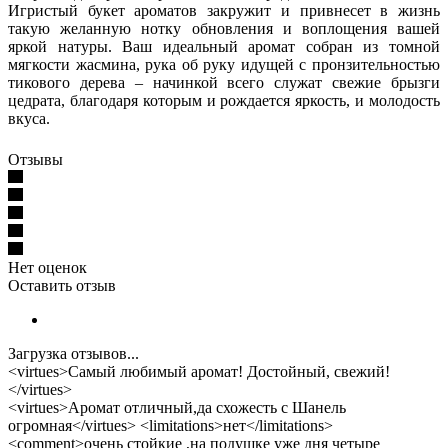
Игристый букет ароматов закружит и привнесет в жизнь
такую желанную нотку обновления и воплощения вашей
яркой натуры. Ваш идеальный аромат собран из томной
мягкости жасмина, рука об руку идущей с пронзительностью
тикового дерева – начинкой всего служат свежие брызги
цедрата, благодаря которым и рождается яркость, и молодость
вкуса.
Отзывы
Нет оценок
Оставить отзыв
Загрузка отзывов...
<virtues>Самый любимый аромат! Достойный, свежий!
</virtues>
<virtues>Аромат отличный,да схожесть с Шанель
огромная</virtues> <limitations>нет</limitations>
<comment>очень стойкие ,на подушке уже дня четыре