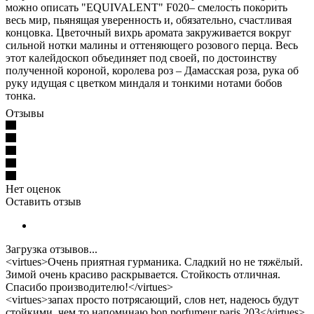
можно описать "EQUIVALENT" F020– смелость покорить
весь мир, пьянящая уверенность и, обязательно, счастливая
концовка. Цветочный вихрь аромата закруживается вокруг
сильной нотки малины и оттеняющего розового перца. Весь
этот калейдоскоп объединяет под своей, по достоинству
полученной короной, королева роз – Дамасская роза, рука об
руку идущая с цветком миндаля и тонкими нотами бобов
тонка.
Отзывы
Нет оценок
Оставить отзыв
Загрузка отзывов...
<virtues>Очень приятная гурманика. Сладкий но не тяжёлый.
Зимой очень красиво раскрывается. Стойкость отличная.
Спасибо производителю!</virtues>
<virtues>запах просто потрясающий, слов нет, надеюсь будут
стойкими. чем то напоминаю bon porfumeur paris 203</virtues>