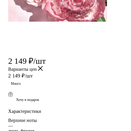
2 149
₽
/шт
Варианты цен
2 149
₽
/шт
Много
Хочу в подарок
Характеристики
Верхние ноты
—
личи, фрезия