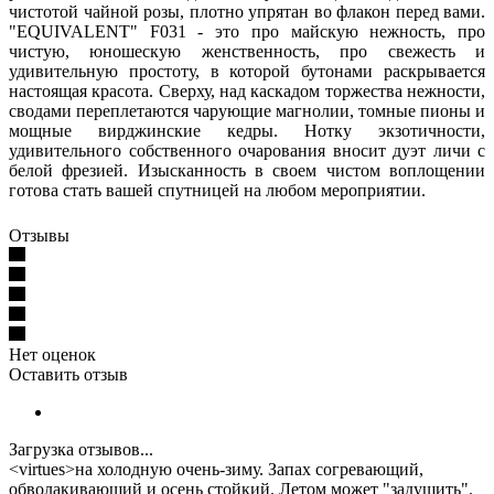
чистотой чайной розы, плотно упрятан во флакон перед вами.
"EQUIVALENT" F031 - это про майскую нежность, про
чистую, юношескую женственность, про свежесть и
удивительную простоту, в которой бутонами раскрывается
настоящая красота. Сверху, над каскадом торжества нежности,
сводами переплетаются чарующие магнолии, томные пионы и
мощные вирджинские кедры. Нотку экзотичности,
удивительного собственного очарования вносит дуэт личи с
белой фрезией. Изысканность в своем чистом воплощении
готова стать вашей спутницей на любом мероприятии.
Отзывы
Нет оценок
Оставить отзыв
Загрузка отзывов...
<virtues>на холодную очень-зиму. Запах согревающий,
обволакивающий и осень стойкий. Летом может "задушить".